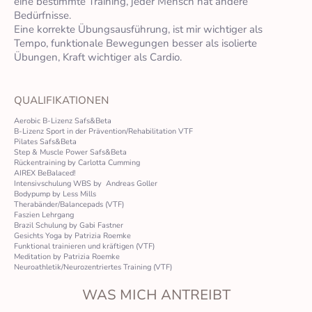
eine bestimmte Training, jeder Mensch hat andere
Bedürfnisse.
Eine korrekte Übungsausführung, ist mir wichtiger als
Tempo, funktionale Bewegungen besser als isolierte
Übungen, Kraft wichtiger als Cardio.
QUALIFIKATIONEN
Aerobic B-Lizenz Safs&Beta
B-Lizenz Sport in der Prävention/Rehabilitation VTF
Pilates Safs&Beta
Step & Muscle Power Safs&Beta
Rückentraining by Carlotta Cumming
AIREX BeBalaced!
Intensivschulung WBS by Andreas Goller
Bodypump by Less Mills
Therabänder/Balancepads (VTF)
Faszien Lehrgang
Brazil Schulung by Gabi Fastner
Gesichts Yoga by Patrizia Roemke
Funktional trainieren und kräftigen (VTF)
Meditation by Patrizia Roemke
Neuroathletik/Neurozentriertes Training (VTF)
WAS MICH ANTREIBT